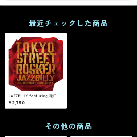
最近チェックした商品
JAZZBILLY featuring 織田哲
郎 × Dub Master X “東京スト
¥2,750
リートロッカー” 12 インチシ
ングル・ダブ Mix（限定アナ
ログ盤）
その他の商品