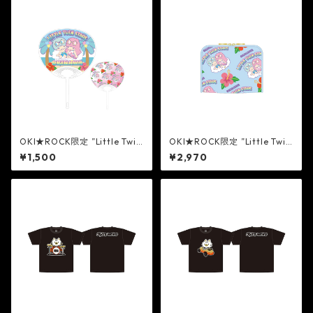
OKI★ROCK限定 ”Little Twin
OKI★ROCK限定 ”Little Twin
Stars” うちわ[PINK]
Stars” ポーチ[BLUE]
¥1,500
¥2,970