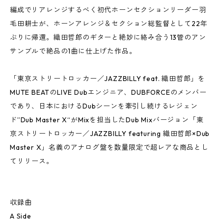
編成でリアレンジするべく初代ホーンセクションリーダー羽
毛田耕士が、ホーンアレンジ＆セクション総監督として22年
ぶりに帰還。織田哲郎のギターと絶妙に絡み合う13管のアン
サンブルで絶品の1曲に仕上げた作品。
「東京ストリートロッカー／JAZZBILLY feat. 織田哲郎」を
MUTE BEATのLIVE Dubエンジニア、DUBFORCEのメンバー
であり、日本におけるDubシーンを牽引し続けるレジェン
ド”Dub Master X“がMixを担当したDub Mixバージョン「東
京ストリートロッカー／JAZZBILLY featuring 織田哲郎×Dub
Master X」名義のアナログ盤を数量限定で超レアな商品とし
てリリース。
収録曲
A Side