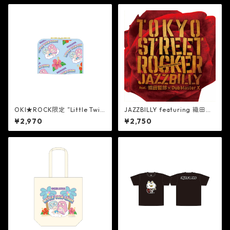
OKI★ROCK限定 ”Little Twin
JAZZBILLY featuring 織田哲
Stars” ポーチ[BLUE]
郎 × Dub Master X “東京スト
¥2,970
¥2,750
リートロッカー” 12 インチシ
ングル・ダブ Mix（限定アナ
ログ盤）