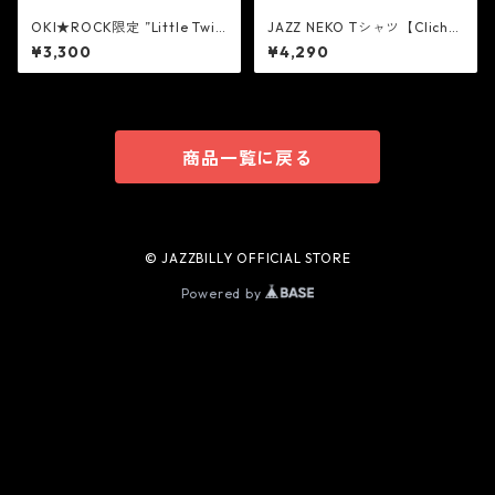
OKI★ROCK限定 ”Little Twin
JAZZ NEKO Tシャツ【Cliché
Stars” トートバッグ
On Guitar】
¥3,300
¥4,290
商品一覧に戻る
© JAZZBILLY OFFICIAL STORE
Powered by