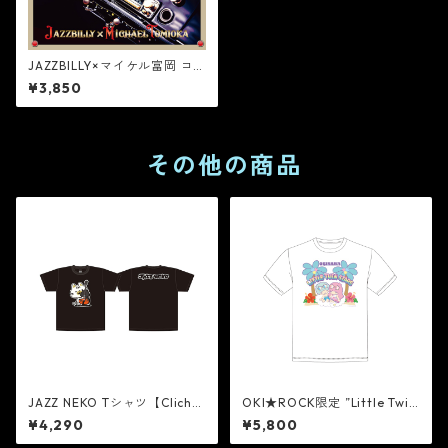
JAZZBILLY×マイケル富岡 コ
ンセプトCD『Rock’a Beat Da
¥3,850
ys - Special Radio Program
- (CD)』
その他の商品
JAZZ NEKO Tシャツ【Cliché
OKI★ROCK限定 ”Little Twin
On Wood Bass】
Stars” Tシャツ [WHITE]
¥4,290
¥5,800