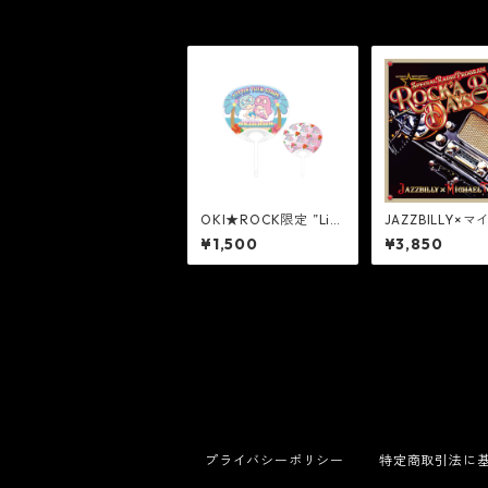
OKI★ROCK限定 ”Litt
JAZZBILLY×
le Twin Stars” うちわ
富岡 コンセプト
¥1,500
¥3,850
[PINK]
『Rock’a Beat 
Special Radio 
m- (CD)』
プライバシーポリシー
特定商取引法に