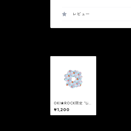
レビュー
OKI★ROCK限定 ”Litt
le Twin Stars” シュシ
¥1,200
ュ[BLUE]