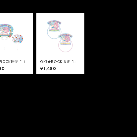
ROCK限定 ”Litt
OKI★ROCK限定 ”Litt
in Stars” うちわ
le Twin Stars” ヘアゴ
00
¥1,480
E]
ムセット