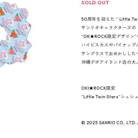
SOLD OUT
50周年を迎えた ’’ Little Twi
サンリオキャラクターズの
”OK★ROCK限定デザイン
ハイビスカスやパイナップ
サングラスでおめかしした
沖縄デポアイランド店の大
OKI★ROCK限定
”Little Twin Stars”シュ
© 2025 SANRIO CO., LTD.