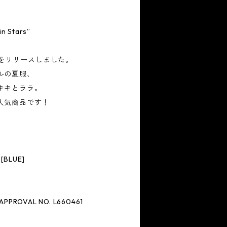
n Stars”
”をリリースしました。
ルの夏服、
キキとララ。
人気商品です！
シュ[BLUE]
 APPROVAL NO. L660461