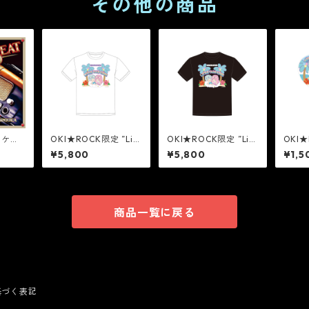
その他の商品
マイケル
OKI★ROCK限定 ”Litt
OKI★ROCK限定 ”Litt
OKI★
CD
le Twin Stars” Tシャ
le Twin Stars” Tシャ
le Tw
¥5,800
¥5,800
¥1,5
Days -
ツ [WHITE]
ツ [BLACK]
[BLU
Progra
商品一覧に戻る
基づく表記