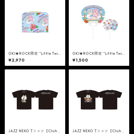
OKI★ROCK限定 ”Little Twin
OKI★ROCK限定 ”Little Twin
Stars” ポーチ[BLUE]
Stars” うちわ[BLUE]
¥2,970
¥1,500
JAZZ NEKO Tシャツ【Cliché
JAZZ NEKO Tシャツ【Cliché