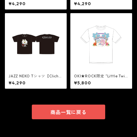
On Sax】
On Drums】
¥4,290
¥4,290
JAZZ NEKO Tシャツ【Cliché
OKI★ROCK限定 ”Little Twin
On Guitar】
Stars” Tシャツ [WHITE]
¥4,290
¥5,800
商品一覧に戻る