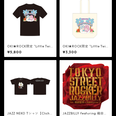
OKI★ROCK限定 ”Little Twin
OKI★ROCK限定 ”Little Twin
Stars” Tシャツ [BLACK]
Stars” トートバッグ
¥5,800
¥3,300
JAZZ NEKO Tシャツ【Cliché
JAZZBILLY featuring 織田哲