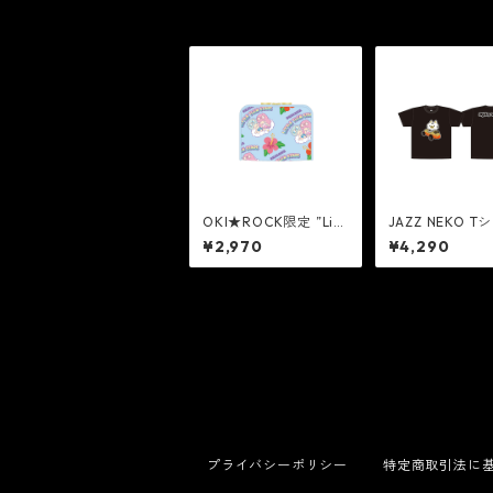
OKI★ROCK限定 ”Litt
JAZZ NEKO T
le Twin Stars” ポーチ
【Cliché On Ho
¥2,970
¥4,290
[BLUE]
d】
プライバシーポリシー
特定商取引法に