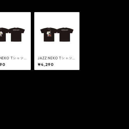
 NEKO Tシャツ
JAZZ NEKO Tシャツ
hé On Vocal】
【Cliché On Wood Ba
90
¥4,290
ss】