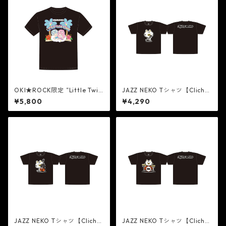
OKI★ROCK限定 ”Little Twin
JAZZ NEKO Tシャツ【Cliché
Stars” Tシャツ [BLACK]
On Vocal】
¥5,800
¥4,290
JAZZ NEKO Tシャツ【Cliché
JAZZ NEKO Tシャツ【Cliché