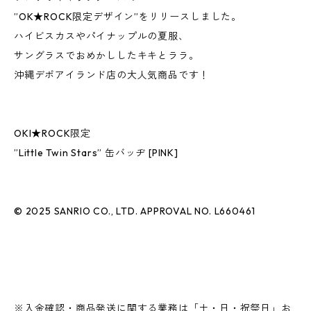
”OK★ROCK限定デザイン”をリリースしました。
ハイビスカスやパイナップルの夏服、
サングラスでおめかししたキキとララ。
沖縄デポアイランド店の大人気商品です！
OKI★ROCK限定
”Little Twin Stars” 缶バッヂ [PINK]
© 2025 SANRIO CO., LTD. APPROVAL NO. L660461
※入金確認・商品発送に関する業務は「土・日・祝祭日」お