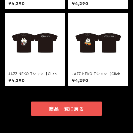
On Wood Bass】
On Drums】
¥4,290
¥4,290
JAZZ NEKO Tシャツ【Cliché
JAZZ NEKO Tシャツ【Cliché
On Guitar】
On Hot Rod】
¥4,290
¥4,290
商品一覧に戻る