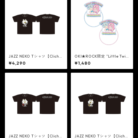
JAZZ NEKO Tシャツ【Cliché
OKI★ROCK限定 ”Little Twin
On Vocal】
Stars” ヘアゴムセット
¥4,290
¥1,480
JAZZ NEKO Tシャツ【Cliché
JAZZ NEKO Tシャツ【Cliché