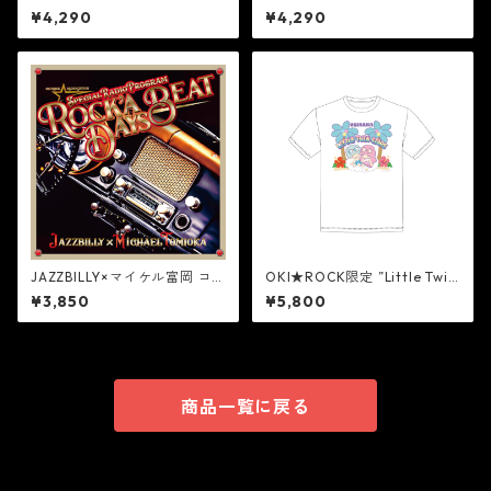
On Guitar】
On Sax】
¥4,290
¥4,290
JAZZBILLY×マイケル富岡 コ
OKI★ROCK限定 ”Little Twin
ンセプトCD『Rock’a Beat Da
Stars” Tシャツ [WHITE]
¥3,850
¥5,800
ys - Special Radio Program
- (CD)』
商品一覧に戻る